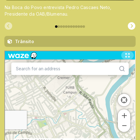
Na Boca do Povo entrevista Pedro Cascaes Neto,
Presidente da OAB/Blumenau.
Trânsito