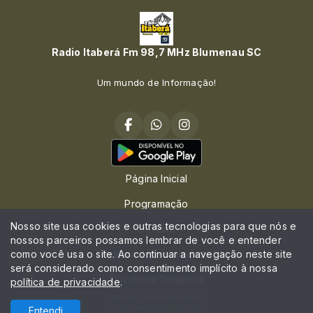
Radio Itaberá Fm 98,7 MHz Blumenau SC
Um mundo de Informação!
Página Inicial
Programação
Nosso site usa cookies e outras tecnologias para que nós e
Contato
nossos parceiros possamos lembrar de você e entender
como você usa o site. Ao continuar a navegação neste site
Política de privacidade
será considerado como consentimento implícito à nossa
Ouvidoria/Denúncia
política de privacidade
.
Todos os direitos reservados.
Com a tecnologia
Entendi