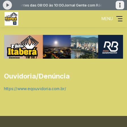
io Bandeirantes das 08:00 às 10:00
Jornal Gente com Rádio Bandeirante
MENU
Ouvidoria/Denúncia
https://www.eqouvidoria.com.br/