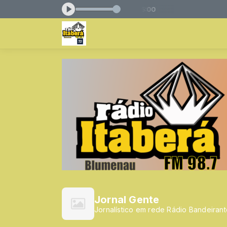
 com Rádio Bandeirantes das 00:00 às 05:00
Jornal Gente
Jornalístico em rede Rádio Bandeiran