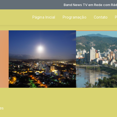
Band News TV em Rede com Rádio 
Página Inicial
Programação
Contato
P
tes