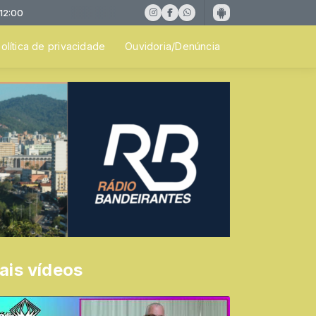
olítica de privacidade
Ouvidoria/Denúncia
ais vídeos